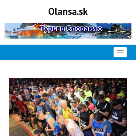
Olansa.sk
Открыть
меню