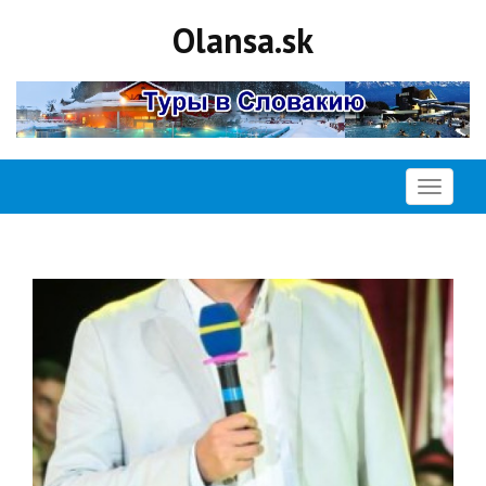
Olansa.sk
Открыть
меню