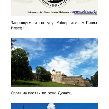
Нравится
+
1
Запрошуємо до вступу - Університет ім. Павла
Йозефі ..
Нравится
+
2
Сплав на плотах по реке Дунаец ..